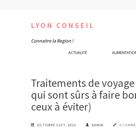
Aller
au
contenu
LYON CONSEIL
(Pressez
Connaitre la Region !
Entrée)
ACTUALITÉ
ALIMENTATIO
Traitements de voyage
qui sont sûrs à faire b
ceux à éviter)
OCTOBRE 31ST, 2022
ADMIN
0 COMME