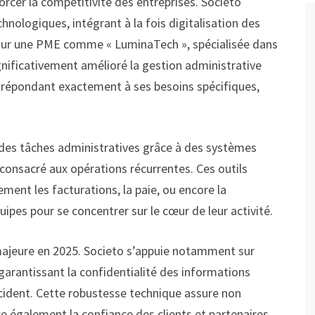
forcer la compétitivité des entreprises. Societo
nologiques, intégrant à la fois digitalisation des
Pour une PME comme « LuminaTech », spécialisée dans
gnificativement amélioré la gestion administrative
 répondant exactement à ses besoins spécifiques,
 des tâches administratives grâce à des systèmes
consacré aux opérations récurrentes. Ces outils
nt les facturations, la paie, ou encore la
uipes pour se concentrer sur le cœur de leur activité.
 majeure en 2025. Societo s’appuie notamment sur
arantissant la confidentialité des informations
incident. Cette robustesse technique assure non
e également la confiance des clients et partenaires.