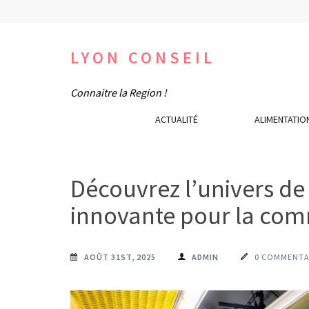
Aller
au
contenu
LYON CONSEIL
(Pressez
Connaitre la Region !
Entrée)
ACTUALITÉ
ALIMENTATIO
Découvrez l’univers de
innovante pour la co
AOÛT 31ST, 2025
ADMIN
0 COMMENTA