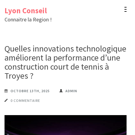
Aller
Lyon Conseil
au
Connaitre la Region !
contenu
(Pressez
Entrée)
Quelles innovations technologiques
améliorent la performance d’une
construction court de tennis à
Troyes ?
OCTOBRE 13TH, 2025
ADMIN
0 COMMENTAIRE