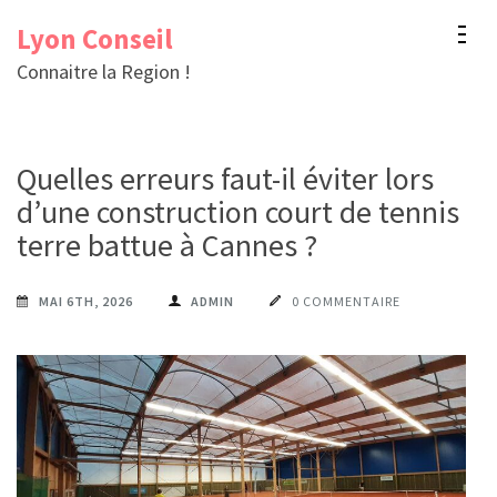
Aller
Lyon Conseil
au
Connaitre la Region !
contenu
(Pressez
Entrée)
Quelles erreurs faut-il éviter lors
d’une construction court de tennis
terre battue à Cannes ?
MAI 6TH, 2026
ADMIN
0 COMMENTAIRE