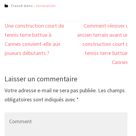
Classé dans :
renovation
Navigation
Une construction court de
Comment rénover un
de
tennis terre battue à
ancien terrain avant une
l’article
Cannes convient-elle aux
construction court de
joueurs débutants ?
tennis terre battue à
Cannes ?
Laisser un commentaire
Votre adresse e-mail ne sera pas publiée.
Les champs
obligatoires sont indiqués avec
*
Comment