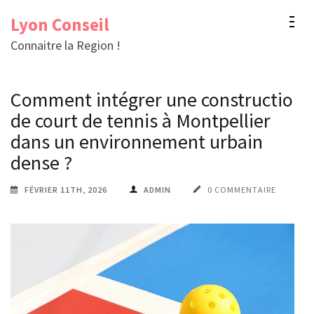
Aller
Lyon Conseil
au
Connaitre la Region !
contenu
(Pressez
Comment intégrer une construction
Entrée)
de court de tennis à Montpellier
dans un environnement urbain
dense ?
FÉVRIER 11TH, 2026
ADMIN
0 COMMENTAIRE