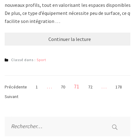
nouveaux profils, tout en valorisant les espaces disponibles.
De plus, ce type d’équipement nécessite peu de surface, ce qui
facilite son intégration …
Continuer la lecture
Classé dans :
Sport
Pagination
Page
…
71
…
Page
Page
Page
Page
Précédente
1
70
72
178
des
Suivant
publications
Rechercher :