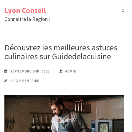
Aller
Lyon Conseil
au
Connaitre la Region !
contenu
(Pressez
Entrée)
Découvrez les meilleures astuces
culinaires sur Guidedelacuisine
SEPTEMBRE 2ND, 2025
ADMIN
0 COMMENTAIRE