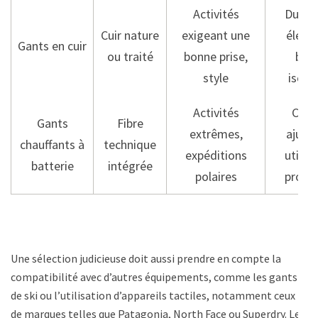
Activités
Durabi
Cuir nature
exigeant une
éléga
Gants en cuir
ou traité
bonne prise,
bon
style
isola
Activités
Chal
Gants
Fibre
extrêmes,
ajusta
chauffants à
technique
expéditions
utilis
batterie
intégrée
polaires
prolo
Une sélection judicieuse doit aussi prendre en compte la
compatibilité avec d’autres équipements, comme les gants
de ski ou l’utilisation d’appareils tactiles, notamment ceux
de marques telles que Patagonia, North Face ou Superdry. Le