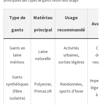
principales des types de gants selon leur usage :
Type de
Matériau
Usage
Avant
gants
principal
recommandé
Gants en
Activités
Chale
Laine
laine
urbaines,
douce
naturelle
mérinos
sorties légères
respira
Gants
Impermé
synthétiques
Polyester,
Randonnées,
légers, 
(fibre
PrimaLoft
sports d’hiver
à séc
isolante)