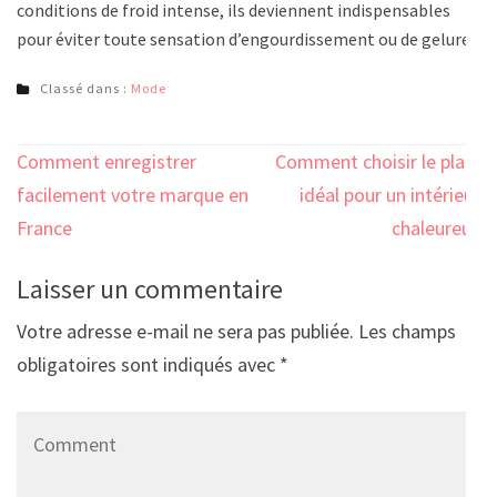
conditions de froid intense, ils deviennent indispensables
pour éviter toute sensation d’engourdissement ou de gelure.
Classé dans :
Mode
Navigation
Comment enregistrer
Comment choisir le plaid
de
facilement votre marque en
idéal pour un intérieur
l’article
France
chaleureux
Laisser un commentaire
Votre adresse e-mail ne sera pas publiée.
Les champs
obligatoires sont indiqués avec
*
Comment