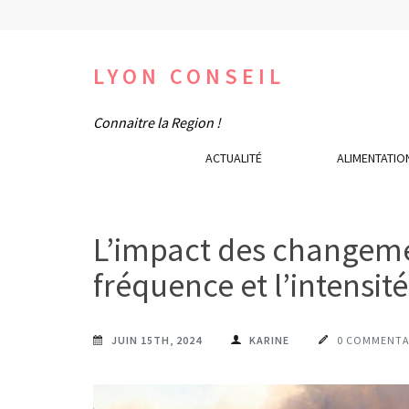
Aller
au
contenu
LYON CONSEIL
(Pressez
Connaitre la Region !
Entrée)
ACTUALITÉ
ALIMENTATIO
L’impact des changeme
fréquence et l’intensit
JUIN 15TH, 2024
KARINE
0 COMMENTA