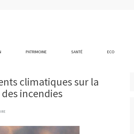
N
PATRIMOINE
SANTÉ
ECO
nts climatiques sur la
é des incendies
IRE