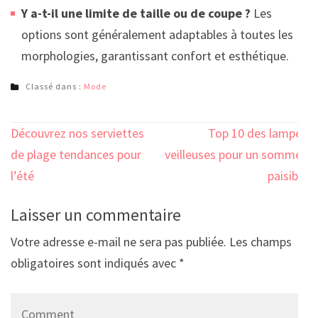
Y a-t-il une limite de taille ou de coupe ?
Les
options sont généralement adaptables à toutes les
morphologies, garantissant confort et esthétique.
Classé dans :
Mode
Navigation
Découvrez nos serviettes
Top 10 des lampes
de
de plage tendances pour
veilleuses pour un sommeil
l’article
l’été
paisible
Laisser un commentaire
Votre adresse e-mail ne sera pas publiée.
Les champs
obligatoires sont indiqués avec
*
Comment