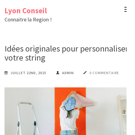
Aller
Lyon Conseil
au
Connaitre la Region !
contenu
(Pressez
Entrée)
Idées originales pour personnaliser
votre string
JUILLET 22ND, 2025
ADMIN
0 COMMENTAIRE