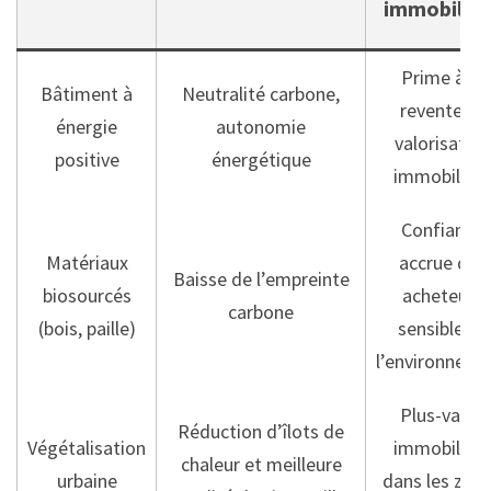
immobilièr
Prime à la
Bâtiment à
Neutralité carbone,
revente et
énergie
autonomie
valorisation
positive
énergétique
immobilière
Confiance
Matériaux
accrue des
Baisse de l’empreinte
biosourcés
acheteurs
carbone
(bois, paille)
sensibles à
l’environneme
Plus-value
Réduction d’îlots de
Végétalisation
immobilière
chaleur et meilleure
urbaine
dans les zon