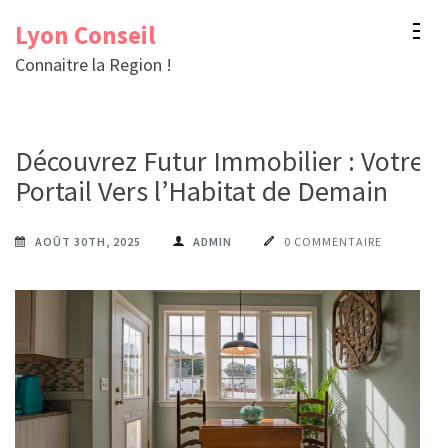
Aller
Lyon Conseil
au
Connaitre la Region !
contenu
(Pressez
Entrée)
Découvrez Futur Immobilier : Votre
Portail Vers l’Habitat de Demain
AOÛT 30TH, 2025
ADMIN
0 COMMENTAIRE