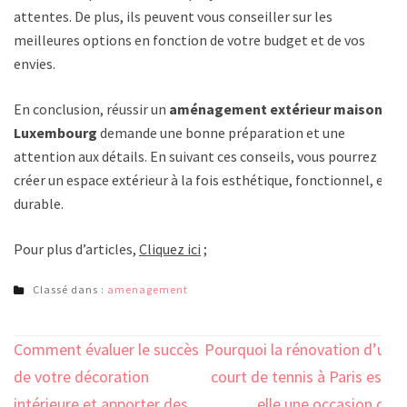
attentes. De plus, ils peuvent vous conseiller sur les
meilleures options en fonction de votre budget et de vos
envies.
En conclusion, réussir un
aménagement extérieur maison
Luxembourg
demande une bonne préparation et une
attention aux détails. En suivant ces conseils, vous pourrez
créer un espace extérieur à la fois esthétique, fonctionnel, et
durable.
Pour plus d’articles,
Cliquez ici
;
Classé dans :
amenagement
Navigation
Comment évaluer le succès
Pourquoi la rénovation d’un
de
de votre décoration
court de tennis à Paris est-
intérieure et apporter des
elle une occasion de