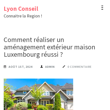
Aller
Lyon Conseil
au
Connaitre la Region !
contenu
(Pressez
Entrée)
Comment réaliser un
aménagement extérieur maison
Luxembourg réussi ?
AOÛT 1ST, 2024
ADMIN
0 COMMENTAIRE