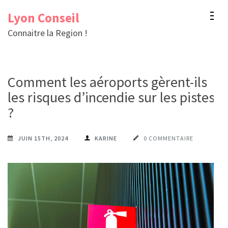
Aller
Lyon Conseil
au
Connaitre la Region !
contenu
(Pressez
Entrée)
Comment les aéroports gèrent-ils
les risques d’incendie sur les pistes
?
JUIN 15TH, 2024
KARINE
0 COMMENTAIRE