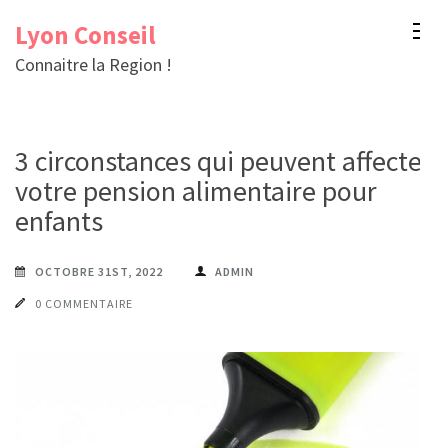
Aller
Lyon Conseil
au
Connaitre la Region !
contenu
(Pressez
Entrée)
3 circonstances qui peuvent affecter
votre pension alimentaire pour
enfants
OCTOBRE 31ST, 2022
ADMIN
0 COMMENTAIRE